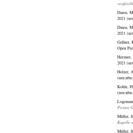
vergleich
Dauss, M
2021 (ur
Dauss, M
2021 (ur
Geßner, K
Open Pee
Herzner,
2021 (ur
Holzer, 
(urn:nbn
Kohle, H
(urn:nbn
Logemann
Picture G
Müller, J
Kapelle u
Müller, J