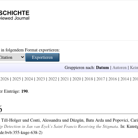
 in folgendem Format exportieren:
Datum
Gruppieren nach:
|
Autoren
|
Kein
:
2026
|
2025
|
2024
|
2023
|
2022
|
2021
|
2020
|
2018
|
2017
|
2016
|
2014
|
20
190
er Einträge:
.
6
 Till-Holger
und
Conti, Alessandra
und
Düzgün, Batu Arda
und
Popovici, Car
p Detection in Jan van Eyck’s Saint Francis Receiving the Stigmata.
In: Kunstg
:de:bvb:355-kuge-638-2)