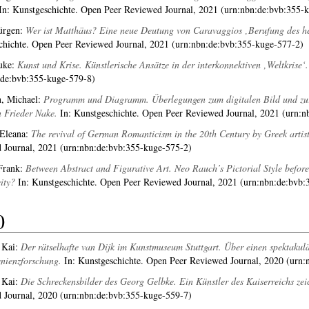
n: Kunstgeschichte. Open Peer Reviewed Journal, 2021 (urn:nbn:de:bvb:355-
ürgen
:
Wer ist Matthäus? Eine neue Deutung von Caravaggios ‚Berufung des hei
chichte. Open Peer Reviewed Journal, 2021 (urn:nbn:de:bvb:355-kuge-577-2)
uke
:
Kunst und Krise. Künstlerische Ansätze in der interkonnektiven ‚Weltkrise‘.
:de:bvb:355-kuge-579-8)
, Michael
:
Programm und Diagramm. Überlegungen zum digitalen Bild und zur
 Frieder Nake.
In: Kunstgeschichte. Open Peer Reviewed Journal, 2021 (urn:n
 Eleana
:
The revival of German Romanticism in the 20th Century by Greek artis
 Journal, 2021 (urn:nbn:de:bvb:355-kuge-575-2)
Frank
:
Between Abstract and Figurative Art. Neo Rauch’s Pictorial Style before
ity?
In: Kunstgeschichte. Open Peer Reviewed Journal, 2021 (urn:nbn:de:bvb:
0
 Kai
:
Der rätselhafte van Dijk im Kunstmuseum Stuttgart. Über einen spektakul
nienzforschung.
In: Kunstgeschichte. Open Peer Reviewed Journal, 2020 (urn:
 Kai
:
Die Schreckensbilder des Georg Gelbke. Ein Künstler des Kaiserreichs zei
 Journal, 2020 (urn:nbn:de:bvb:355-kuge-559-7)