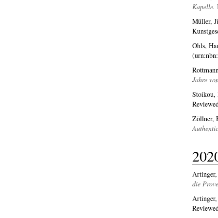
Kapelle.
I
Müller, J
Kunstges
Ohls, Ha
(urn:nbn
Rottmann
Jahre von
Stoikou,
Reviewed
Zöllner, 
Authentic
202
Artinger,
die Prove
Artinger,
Reviewed