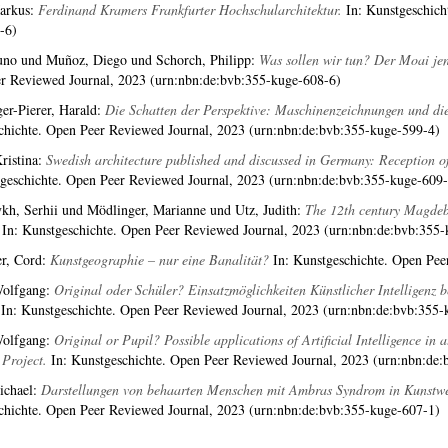
arkus
:
Ferdinand Kramers Frankfurter Hochschularchitektur.
In: Kunstgeschich
-6)
uno
und
Muñoz, Diego
und
Schorch, Philipp
:
Was sollen wir tun? Der Moai je
r Reviewed Journal, 2023 (urn:nbn:de:bvb:355-kuge-608-6)
er-Pierer, Harald
:
Die Schatten der Perspektive: Maschinenzeichnungen und di
chichte. Open Peer Reviewed Journal, 2023 (urn:nbn:de:bvb:355-kuge-599-4)
ristina
:
Swedish architecture published and discussed in Germany: Reception o
tgeschichte. Open Peer Reviewed Journal, 2023 (urn:nbn:de:bvb:355-kuge-609-
kh, Serhii
und
Mödlinger, Marianne
und
Utz, Judith
:
The 12th century Magdeb
In: Kunstgeschichte. Open Peer Reviewed Journal, 2023 (urn:nbn:de:bvb:355-
r, Cord
:
Kunstgeographie – nur eine Banalität?
In: Kunstgeschichte. Open Pee
Wolfgang
:
Original oder Schüler? Einsatzmöglichkeiten Künstlicher Intelligenz
In: Kunstgeschichte. Open Peer Reviewed Journal, 2023 (urn:nbn:de:bvb:355-
Wolfgang
:
Original or Pupil? Possible applications of Artificial Intelligence in
Project.
In: Kunstgeschichte. Open Peer Reviewed Journal, 2023 (urn:nbn:de:
ichael
:
Darstellungen von behaarten Menschen mit Ambras Syndrom in Kunstwerk
chichte. Open Peer Reviewed Journal, 2023 (urn:nbn:de:bvb:355-kuge-607-1)