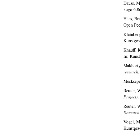
Dauss, M
kuge-606
Haas, Br
Open Pee
Kleinberg
Kunstges
Knauff, K
In: Kuns
Makhorty
research.
Mecksepe
Reuter, 
Projects.
Reuter, 
Research 
Vogel, M
Kunstges