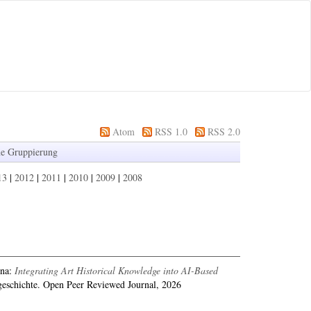
Atom
RSS 1.0
RSS 2.0
e Gruppierung
13
|
2012
|
2011
|
2010
|
2009
|
2008
ina
:
Integrating Art Historical Knowledge into AI-Based
eschichte. Open Peer Reviewed Journal, 2026