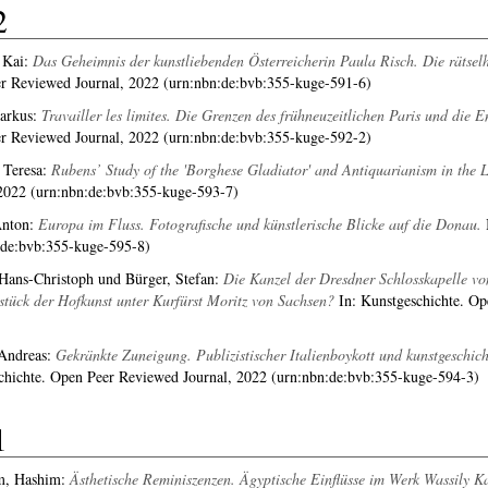
2
 Kai
:
Das Geheimnis der kunstliebenden Österreicherin Paula Risch. Die rätselh
r Reviewed Journal, 2022 (urn:nbn:de:bvb:355-kuge-591-6)
arkus
:
Travailler les limites. Die Grenzen des frühneuzeitlichen Paris und die
r Reviewed Journal, 2022 (urn:nbn:de:bvb:355-kuge-592-2)
 Teresa
:
Rubens’ Study of the 'Borghese Gladiator' and Antiquarianism in the
 2022 (urn:nbn:de:bvb:355-kuge-593-7)
Anton
:
Europa im Fluss. Fotografische und künstlerische Blicke auf die Donau.
I
:de:bvb:355-kuge-595-8)
 Hans-Christoph
und
Bürger, Stefan
:
Die Kanzel der Dresdner Schlosskapelle vo
stück der Hofkunst unter Kurfürst Moritz von Sachsen?
In: Kunstgeschichte. Op
 Andreas
:
Gekränkte Zuneigung. Publizistischer Italienboykott und kunstgeschicht
chichte. Open Peer Reviewed Journal, 2022 (urn:nbn:de:bvb:355-kuge-594-3)
1
m, Hashim
:
Ästhetische Reminiszenzen. Ägyptische Einflüsse im Werk Wassily Ka