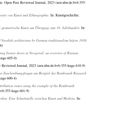
te. Open Peer Reviewed Journal, 2023 (urn:nbn:de:bvb:355-
nseits von Kunst und Ethnographie.
In: Kunstgeschichte.
e geometrische Kunst am Übergang zum 19. Jahrhundert.
In:
f Swedish architecture by German traditionalism before 1930.
6)
urg bronze doors in Novgorod: an overview of Russian
kuge-605-0)
r Reviewed Journal, 2023 (urn:nbn:de:bvb:355-kuge-610-9)
 bei Zuschreibungsfragen am Beispiel des Rembrandt Research
kuge-600-4)
 attribution issues using the example of the Rembrandt
bvb:355-kuge-601-9)
en. Eine Schnittstelle zwischen Kunst und Medizin.
In: