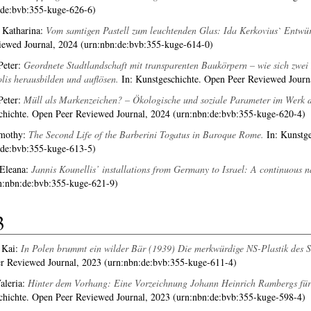
:de:bvb:355-kuge-626-6)
 Katharina
:
Vom samtigen Pastell zum leuchtenden Glas: Ida Kerkovius` Entwürfe
iewed Journal, 2024 (urn:nbn:de:bvb:355-kuge-614-0)
Peter
:
Geordnete Stadtlandschaft mit transparenten Baukörpern – wie sich zwei 
is ­herausbilden und auflösen.
In: Kunstgeschichte. Open Peer Reviewed Journ
Peter
:
Müll als Markenzeichen? – Ökologische und soziale Parameter im Werk d
chichte. Open Peer Reviewed Journal, 2024 (urn:nbn:de:bvb:355-kuge-620-4)
mothy
:
The Second Life of the Barberini Togatus in Baroque Rome.
In: Kunstge
:de:bvb:355-kuge-613-5)
 Eleana
:
Jannis Kounellis’ installations from Germany to Israel: A continuous n
n:nbn:de:bvb:355-kuge-621-9)
3
 Kai
:
In Polen brummt ein wilder Bär (1939) Die merkwürdige NS-Plastik des Stu
r Reviewed Journal, 2023 (urn:nbn:de:bvb:355-kuge-611-4)
aleria
:
Hinter dem Vorhang: Eine Vorzeichnung Johann Heinrich Rambergs für d
chichte. Open Peer Reviewed Journal, 2023 (urn:nbn:de:bvb:355-kuge-598-4)