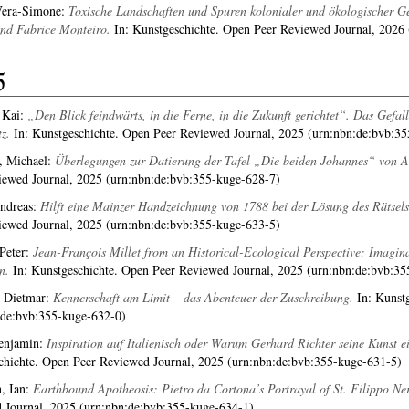
Vera-Simone
:
Toxische Landschaften und Spuren kolonialer und ökologischer G
und Fabrice Monteiro.
In: Kunstgeschichte. Open Peer Reviewed Journal, 2026
5
 Kai
:
„Den Blick feindwärts, in die Ferne, in die Zukunft gerichtet“. Das Gef
z.
In: Kunstgeschichte. Open Peer Reviewed Journal, 2025 (urn:nbn:de:bvb:3
, Michael
:
Überlegungen zur Datierung der Tafel „Die beiden Johannes“ von Al
iewed Journal, 2025 (urn:nbn:de:bvb:355-kuge-628-7)
ndreas
:
Hilft eine Mainzer Handzeichnung von 1788 bei der Lösung des Rätse
iewed Journal, 2025 (urn:nbn:de:bvb:355-kuge-633-5)
Peter
:
Jean-François Millet from an Historical-Ecological Perspective: Imagin
n.
In: Kunstgeschichte. Open Peer Reviewed Journal, 2025 (urn:nbn:de:bvb:35
, Dietmar
:
Kennerschaft am Limit – das Abenteuer der Zuschreibung.
In: Kunstg
:de:bvb:355-kuge-632-0)
enjamin
:
Inspiration auf Italienisch oder Warum Gerhard Richter seine Kunst ei
chichte. Open Peer Reviewed Journal, 2025 (urn:nbn:de:bvb:355-kuge-631-5)
, Ian
:
Earthbound Apotheosis: Pietro da Cortona’s Portrayal of St. Filippo Ner
 Journal, 2025 (urn:nbn:de:bvb:355-kuge-634-1)