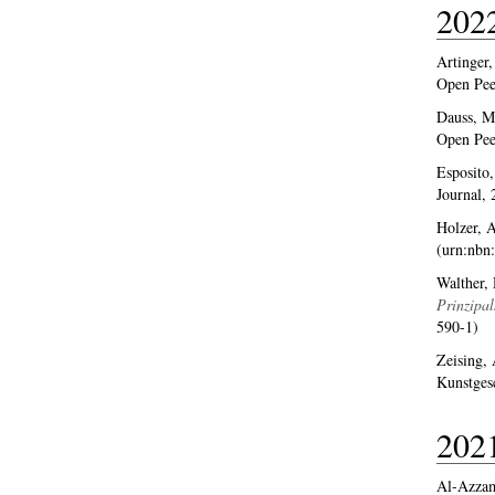
202
Artinger,
Open Pee
Dauss, M
Open Pee
Esposito,
Journal,
Holzer, 
(urn:nbn
Walther,
Prinzipal
590-1)
Zeising,
Kunstges
202
Al-Azza