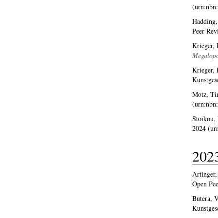
(urn:nbn
Hadding,
Peer Rev
Krieger, 
Megalopol
Krieger, 
Kunstges
Motz, Ti
(urn:nbn
Stoikou,
2024 (ur
202
Artinger,
Open Pee
Butera, V
Kunstges