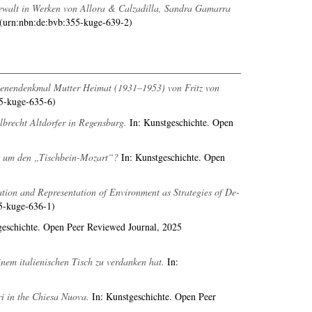
ewalt in Werken von Allora & Calzadilla, Sandra Gamarra
 (urn:nbn:de:bvb:355-kuge-639-2)
allenendenkmal Mutter Heimat (1931–1953) von Fritz von
55-kuge-635-6)
brecht Altdorfer in Regensburg.
In: Kunstgeschichte. Open
ls um den „Tischbein-Mozart“?
In: Kunstgeschichte. Open
ation and Representation of Environment as Strategies of De-
5-kuge-636-1)
eschichte. Open Peer Reviewed Journal, 2025
nem italienischen Tisch zu verdanken hat.
In:
i in the Chiesa Nuova.
In: Kunstgeschichte. Open Peer