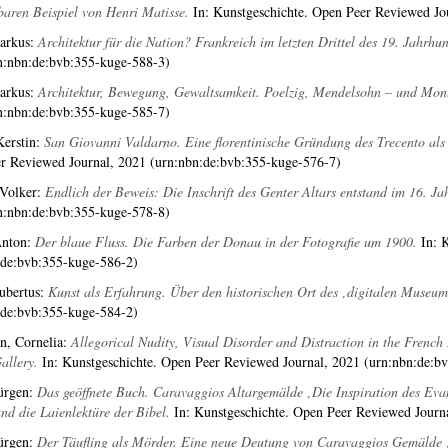
baren Beispiel von Henri Matisse.
In: Kunstgeschichte. Open Peer Reviewed Jo
arkus
:
Architektur für die Nation? Frankreich im letzten Drittel des 19. Jahrhun
n:nbn:de:bvb:355-kuge-588-3)
arkus
:
Architektur, Bewegung, Gewaltsamkeit. Poelzig, Mendelsohn – und Mon
n:nbn:de:bvb:355-kuge-585-7)
erstin
:
San Giovanni Valdarno. Eine florentinische Gründung des Trecento als
r Reviewed Journal, 2021 (urn:nbn:de:bvb:355-kuge-576-7)
 Volker
:
Endlich der Beweis: Die Inschrift des Genter Altars entstand im 16. Ja
n:nbn:de:bvb:355-kuge-578-8)
Anton
:
Der blaue Fluss. Die Farben der Donau in der Fotografie um 1900.
In: K
:de:bvb:355-kuge-586-2)
ubertus
:
Kunst als Erfahrung. Über den historischen Ort des ‚digitalen Museum
:de:bvb:355-kuge-584-2)
, Cornelia
:
Allegorical Nudity, Visual Disorder and Distraction in the Frenc
allery.
In: Kunstgeschichte. Open Peer Reviewed Journal, 2021 (urn:nbn:de:b
ürgen
:
Das geöffnete Buch. Caravaggios Altargemälde ‚Die Inspiration des Evan
nd die Laienlektüre der Bibel.
In: Kunstgeschichte. Open Peer Reviewed Journ
ürgen
:
Der Täufling als Mörder. Eine neue Deutung von Caravaggios Gemälde ‚