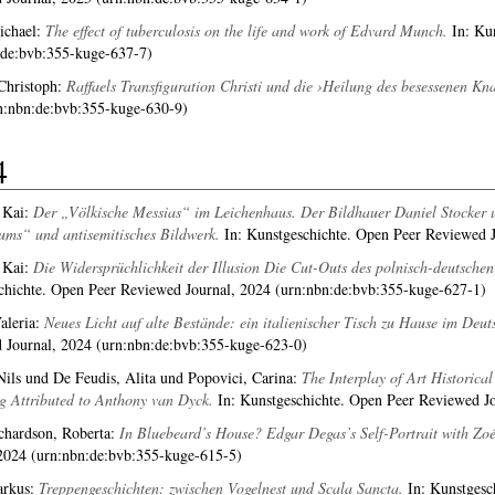
ichael
:
The effect of tuberculosis on the life and work of Edvard Munch.
In: Kun
:de:bvb:355-kuge-637-7)
Christoph
:
Raffaels Transfiguration Christi und die ›Heilung des besessenen Kn
n:nbn:de:bvb:355-kuge-630-9)
4
 Kai
:
Der „Völkische Messias“ im Leichenhaus. Der Bildhauer Daniel Stocker 
ums“ und antisemitisches Bildwerk.
In: Kunstgeschichte. Open Peer Reviewed J
 Kai
:
Die Widersprüchlichkeit der Illusion Die Cut-Outs des polnisch-deutsche
chichte. Open Peer Reviewed Journal, 2024 (urn:nbn:de:bvb:355-kuge-627-1)
aleria
:
Neues Licht auf alte Bestände: ein italienischer Tisch zu Hause im Deu
 Journal, 2024 (urn:nbn:de:bvb:355-kuge-623-0)
Nils
und
De Feudis, Alita
und
Popovici, Carina
:
The Interplay of Art Historical
g Attributed to Anthony van Dyck.
In: Kunstgeschichte. Open Peer Reviewed Jo
chardson, Roberta
:
In Bluebeard’s House? Edgar Degas’s Self-Portrait with Zoé
 2024 (urn:nbn:de:bvb:355-kuge-615-5)
rkus
:
Treppengeschichten: zwischen Vogelnest und Scala Sancta.
In: Kunstgesc