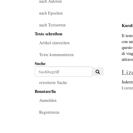
nach Autoren
nach Epochen
nach Textsorten
Kurzf
Texte schreiben
Il test
con un
Artikel einreichen
questo 
di viag
Texte kommentieren
attrav
Suche
Liz
Jederm
erweiterte Suche
Lizenz
Benutzer/In
Anmelden
Registrieren