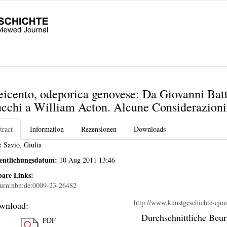
Seicento, odeporica genovese: Da Giovanni Batt
cchi a William Acton. Alcune Considerazioni
tract
Information
Rezensionen
Downloads
:
Savio, Giulia
fentlichungsdatum:
10 Aug 2011 13:46
bare Links:
urn:nbn:de:0009-23-26482
http://www.kunstgeschichte-ejour
wnload:
Durchschnittliche Beur
PDF