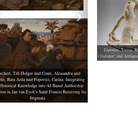
Esposito, Teresa
: R
Gladiator' and Antiqu
rchert, Till-Holger
und
Conti, Alessandra
und
ün, Batu Arda
und
Popovici, Carina
: Integrating
Historical Knowledge into AI-Based Authorship
ion in Jan van Eyck’s Saint Francis Receiving the
Stigmata.