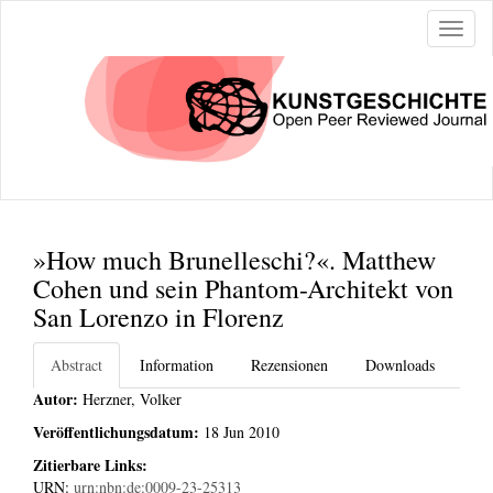
Naviga
ein-/a
»How much Brunelleschi?«. Matthew
Cohen und sein Phantom-Architekt von
San Lorenzo in Florenz
Abstract
Information
Rezensionen
Downloads
Autor:
Herzner, Volker
Veröffentlichungsdatum:
18 Jun 2010
Zitierbare Links:
URN:
urn:nbn:de:0009-23-25313