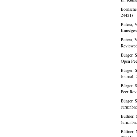
Bornsche
24421)
Butera, V
Kunstges
Butera, V
Reviewed
Bürger, S
Open Pee
Bürger, S
Journal,
Bürger, S
Peer Rev
Bürger, S
(urn:nbn
Büttner, 
(urn:nbn
Büttner, 