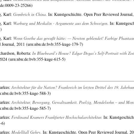
:de:0009-23-25266)
, Karl
:
Gombrich in China.
In: Kunstgeschichte. Open Peer Reviewed Journal
, Karl
:
Warburg und Meskalin - Argumente aus dem Schweigen.
In: Kunstgesch
)
, Karl
:
Wenn Goethe das gewußt hätte: — Newton geblendet! Farbige Phantasm
 Journal, 2011 (urn:nbn:de:bvb:355-kuge-179-7)
chardson, Roberta
:
In Bluebeard’s House? Edgar Degas’s Self-Portrait with Zoé
 2024 (urn:nbn:de:bvb:355-kuge-615-5)
arkus
:
Architektur für die Nation? Frankreich im letzten Drittel des 19. Jahrhun
n:nbn:de:bvb:355-kuge-588-3)
arkus
:
Architektur, Bewegung, Gewaltsamkeit. Poelzig, Mendelsohn – und Mon
n:nbn:de:bvb:355-kuge-585-7)
arkus
:
Ferdinand Kramers Frankfurter Hochschularchitektur.
In: Kunstgeschich
-6)
arkus
:
Modellfall Gehry.
In: Kunstgeschichte. Open Peer Reviewed Journal, 2