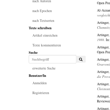
nach Autoren
Open Pee
Al-Azza
nach Epochen
vergleich
nach Textsorten
Artinger,
Chemnitz
Texte schreiben
Artinger,
Artikel einreichen
1988.
In:
Texte kommentieren
Artinger,
Open Pee
Suche
Artinger,
Graevenit
erweiterte Suche
Artinger,
Benutzer/In
die Prove
Anmelden
Artinger,
Christent
Registrieren
Artinger,
Reviewed
Artinger,