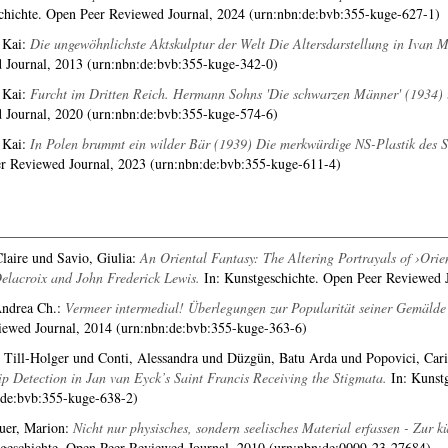
chichte. Open Peer Reviewed Journal, 2024 (urn:nbn:de:bvb:355-kuge-627-1)
 Kai
:
Die ungewöhnlichste Aktskulptur der Welt Die Altersdarstellung in Ivan M
 Journal, 2013 (urn:nbn:de:bvb:355-kuge-342-0)
 Kai
:
Furcht im Dritten Reich. Hermann Sohns 'Die schwarzen Männer' (1934) 
 Journal, 2020 (urn:nbn:de:bvb:355-kuge-574-6)
 Kai
:
In Polen brummt ein wilder Bär (1939) Die merkwürdige NS-Plastik des Stu
r Reviewed Journal, 2023 (urn:nbn:de:bvb:355-kuge-611-4)
Claire
und
Savio, Giulia
:
An Oriental Fantasy: The Altering Portrayals of ›Ori
elacroix and John Frederick Lewis.
In: Kunstgeschichte. Open Peer Reviewed 
Andrea Ch.
:
Vermeer intermedial! Überlegungen zur Popularität seiner Gemälde i
iewed Journal, 2014 (urn:nbn:de:bvb:355-kuge-363-6)
 Till-Holger
und
Conti, Alessandra
und
Düzgün, Batu Arda
und
Popovici, Car
p Detection in Jan van Eyck’s Saint Francis Receiving the Stigmata.
In: Kunstg
:de:bvb:355-kuge-638-2)
uer, Marion
:
Nicht nur physisches, sondern seelisches Material erfassen - Zur
tgeschichte. Open Peer Reviewed Journal, 2010 (urn:nbn:de:0009-23-27684)