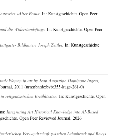
estrovics »Alter Frau«.
In: Kunstgeschichte. Open Peer
und die Widerstandsfrage.
In: Kunstgeschichte. Open Peer
ttgarter Bildhauers Joseph Zeitler.
In: Kunstgeschichte.
ental‹ Women in art by Jean-Augustine-Dominque Ingres,
Journal, 2011 (urn:nbn:de:bvb:355-kuge-261-0)
n zeitgenössischen Erzähltexten.
In: Kunstgeschichte. Open
ina
:
Integrating Art Historical Knowledge into AI-Based
eschichte. Open Peer Reviewed Journal, 2026
 künstlerischen Verwandtschaft zwischen Lehmbruck und Beuys.