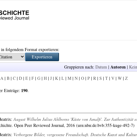
 in folgendem Format exportieren:
Autoren
Gruppieren nach:
Datum
|
|
Kein
:
A
|
B
|
C
|
D
|
E
|
F
|
G
|
H
|
J
|
K
|
L
|
M
|
N
|
O
|
P
|
R
|
S
|
T
|
V
|
W
|
Z
190
er Einträge:
.
eatrix
:
August Wilhelm Julius Ahlborns 'Küste von Amalfi'. Zur Authentizität e
chichte. Open Peer Reviewed Journal, 2016 (urn:nbn:de:bvb:355-kuge-492-7)
eatrix
:
Verborgene Bilder, vergessene Freundschaft. Deutsche Kunst und Kultu