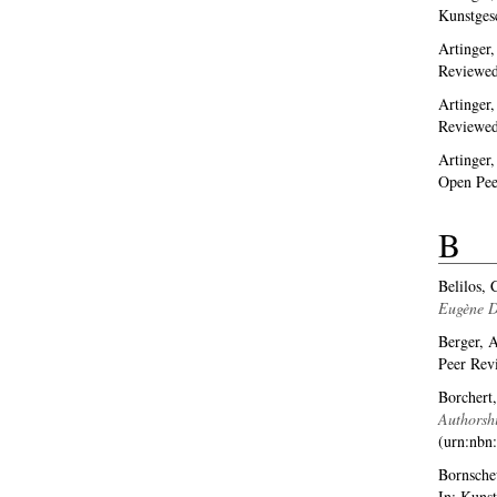
Kunstges
Artinger,
Reviewed
Artinger,
Reviewed
Artinger,
Open Pee
B
Belilos, 
Eugène D
Berger, 
Peer Rev
Borchert,
Authorshi
(urn:nbn
Bornsche
In: Kuns