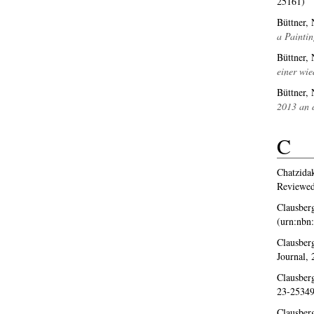
25161)
Büttner, 
a Paintin
Büttner, 
einer wie
Büttner, 
2013 an d
C
Chatzidak
Reviewed
Clausberg
(urn:nbn
Clausberg
Journal,
Clausberg
23-25349
Clausberg