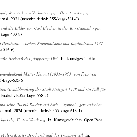
ndinskys und sein Verhältnis zum ,Orient‘ mit einem
urnal, 2021 (urn:nbn:de:bvb:355-kuge-581-6)
n und die Bilder von Carl Blechen in den Kunstsammlungen
-kuge-403-9)
ciej Bernhardt zwischen Kommunismus und Kapitalismus 1977-
e-516-6)
afte Herkunft des ‚doppelten Dix‘.
In: Kunstgeschichte.
allenendenkmal Mutter Heimat (1931–1953) von Fritz von
55-kuge-635-6)
ären Gemäldeankauf der Stadt Stuttgart 1948 und ein Fall für
nbn:de:bvb:355-kuge-558-7)
und seine Plastik Baldur und Erde – Symbol „germanischen
ournal, 2024 (urn:nbn:de:bvb:355-kuge-618-1)
chnet den Ersten Weltkrieg.
In: Kunstgeschichte. Open Peer
n Malers Maciej Bernhardt und das Trompe-l’œil.
In: