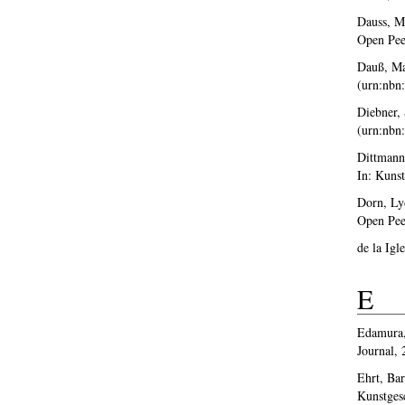
Dauss, M
Open Pee
Dauß, Ma
(urn:nbn
Diebner, 
(urn:nbn
Dittmann
In: Kuns
Dorn, Ly
Open Pee
de la Igl
E
Edamura,
Journal,
Ehrt, Bar
Kunstges