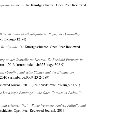
 Lincean Academy.
In: Kunstgeschichte. Open Peer Reviewed
4 – 30 Jahre »Authentizität« im Namen des kulturellen
b:355-kuge-121-4)
l Readymade.
In: Kunstgeschichte. Open Peer Reviewed
burg an der Schwelle zur Neuzeit: Zu Berthold Furtmeyr im
rnal, 2013 (urn:nbn:de:bvb:355-kuge-302-9)
tik »Ugolino und seine Söhne« und der Einfluss der
 2010 (urn:nbn:de:0009-23-24589)
viewed Journal, 2013 (urn:nbn:de:bvb:355-kuge-337-1)
he Landscape Paintings in the Odeo Cornaro in Padua.
In:
 und erklettert ihn“ - Paolo Veronese, Andrea Palladio und
schichte. Open Peer Reviewed Journal, 2013