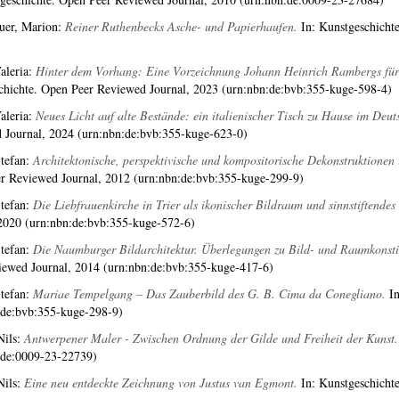
uer, Marion
:
Reiner Ruthenbecks Asche- und Papierhaufen.
In: Kunstgeschicht
aleria
:
Hinter dem Vorhang: Eine Vorzeichnung Johann Heinrich Rambergs für d
chichte. Open Peer Reviewed Journal, 2023 (urn:nbn:de:bvb:355-kuge-598-4)
aleria
:
Neues Licht auf alte Bestände: ein italienischer Tisch zu Hause im Deu
 Journal, 2024 (urn:nbn:de:bvb:355-kuge-623-0)
tefan
:
Architektonische, perspektivische und kompositorische Dekonstruktionen 
r Reviewed Journal, 2012 (urn:nbn:de:bvb:355-kuge-299-9)
tefan
:
Die Liebfrauenkirche in Trier als ikonischer Bildraum und sinnstiftende
 2020 (urn:nbn:de:bvb:355-kuge-572-6)
tefan
:
Die Naumburger Bildarchitektur. Überlegungen zu Bild- und Raumkonsti
iewed Journal, 2014 (urn:nbn:de:bvb:355-kuge-417-6)
tefan
:
Mariae Tempelgang – Das Zauberbild des G. B. Cima da Conegliano.
In
:de:bvb:355-kuge-298-9)
Nils
:
Antwerpener Maler - Zwischen Ordnung der Gilde und Freiheit der Kunst.
:de:0009-23-22739)
Nils
:
Eine neu entdeckte Zeichnung von Justus van Egmont.
In: Kunstgeschicht