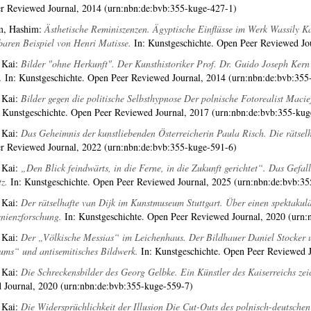
r Reviewed Journal, 2014 (urn:nbn:de:bvb:355-kuge-427-1)
m, Hashim
:
Ästhetische Reminiszenzen. Ägyptische Einflüsse im Werk Wassily Ka
baren Beispiel von Henri Matisse.
In: Kunstgeschichte. Open Peer Reviewed Jo
 Kai
:
Bilder "ohne Herkunft". Der Kunsthistoriker Prof. Dr. Guido Joseph Ker
.
In: Kunstgeschichte. Open Peer Reviewed Journal, 2014 (urn:nbn:de:bvb:355
 Kai
:
Bilder gegen die politische Selbsthypnose Der polnische Fotorealist Ma
 Kunstgeschichte. Open Peer Reviewed Journal, 2017 (urn:nbn:de:bvb:355-kug
 Kai
:
Das Geheimnis der kunstliebenden Österreicherin Paula Risch. Die rätselh
r Reviewed Journal, 2022 (urn:nbn:de:bvb:355-kuge-591-6)
 Kai
:
„Den Blick feindwärts, in die Ferne, in die Zukunft gerichtet“. Das Gef
z.
In: Kunstgeschichte. Open Peer Reviewed Journal, 2025 (urn:nbn:de:bvb:3
 Kai
:
Der rätselhafte van Dijk im Kunstmuseum Stuttgart. Über einen spektakul
nienzforschung.
In: Kunstgeschichte. Open Peer Reviewed Journal, 2020 (urn:
 Kai
:
Der „Völkische Messias“ im Leichenhaus. Der Bildhauer Daniel Stocker 
ums“ und antisemitisches Bildwerk.
In: Kunstgeschichte. Open Peer Reviewed J
 Kai
:
Die Schreckensbilder des Georg Gelbke. Ein Künstler des Kaiserreichs zei
 Journal, 2020 (urn:nbn:de:bvb:355-kuge-559-7)
 Kai
:
Die Widersprüchlichkeit der Illusion Die Cut-Outs des polnisch-deutsche