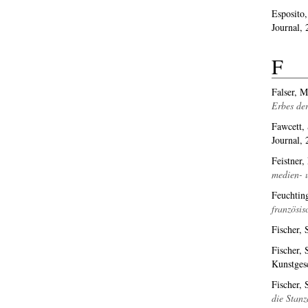
Esposito,
Journal,
F
Falser, M
Erbes der
Fawcett,
Journal,
Feistner,
medien- u
Feuchting
französis
Fischer, 
Fischer, 
Kunstges
Fischer, 
die Stanz