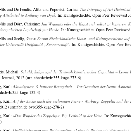
Nils
und
De Feudis, Alita
und
Popovici, Carina
:
The Interplay of Art Historical
g Attributed to Anthony van Dyck.
In: Kunstgeschichte. Open Peer Reviewed Jo
Nils
und
Dörr, Christine
:
Jan Wijnants oder die Kunst sich selbst zu kopieren. 
derentdeckten Landschaft mit Herde.
In: Kunstgeschichte. Open Peer Reviewed
Nils
und
Seelig, Gero
:
Forum Niederländische Kunst- und Kulturgeschichte auf 
er Universität Greifswald „Kennerschaft".
In: Kunstgeschichte. Open Peer Rev
is, Michail
:
Schuld, Sühne und der Triumph künstlerischer Genialität – Leone 
 Journal, 2012 (urn:nbn:de:bvb:355-kuge-273-6)
, Karl
:
Aktualgenese & barocke Bewegtheit – Vor-Gestalten der Neuro-Ästhetik
:de:bvb:355-kuge-132-4)
, Karl
:
Auf der Suche nach der verlorenen Ferne - Warburg, Zeppelin und der 
 2012 (urn:nbn:de:bvb:355-kuge-278-2)
, Karl
:
»Das Wunder des Zeppelin«. Ein Leitbild in der Krise.
In: Kunstgeschi
)
, Karl
:
Gedächtniswesen und Bildparasiten. ›Lebende Bilder‹ als Weltseuche?
I