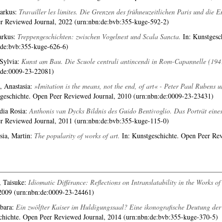
arkus
:
Travailler les limites. Die Grenzen des frühneuzeitlichen Paris und die
r Reviewed Journal, 2022 (urn:nbn:de:bvb:355-kuge-592-2)
rkus
:
Treppengeschichten: zwischen Vogelnest und Scala Sancta.
In: Kunstgesc
:de:bvb:355-kuge-626-6)
Sylvia
:
Kunst am Bau. Die Scuole centrali antincendi in Rom-Capannelle (194
:de:0009-23-22081)
, Anastasia
:
»Imitation is the means, not the end, of art« - Peter Paul Rubens 
tgeschichte. Open Peer Reviewed Journal, 2010 (urn:nbn:de:0009-23-23431)
dia Rosia
:
Anthonis van Dycks Bildnis des Guido Bentivoglio. Das Porträt ein
r Reviewed Journal, 2011 (urn:nbn:de:bvb:355-kuge-115-0)
esia, Martin
:
The popularity of works of art.
In: Kunstgeschichte. Open Peer Re
 Taisuke
:
Idiomatic Différance: Reflections on Intranslatability in the Works o
 2009 (urn:nbn:de:0009-23-24461)
bara
:
Ein zwölfter Kaiser im Huldigungssaal? Eine ikonografische Deutung der
chichte. Open Peer Reviewed Journal, 2014 (urn:nbn:de:bvb:355-kuge-370-5)