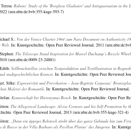
 Teresa
:
Rubens’ Study of the 'Borghese Gladiator' and Antiquarianism in the
 2022 (urn:nbn:de:bvb:355-kuge-593-7)
ichael S.
:
Von der Venice Charter 1964 zum Nara Document on Authenticity 199
 Welt.
In: Kunstgeschichte. Open Peer Reviewed Journal, 2011 (urn:nbn:de:bv
 Stephen
:
The Telescope Stand Inspiration for Marcel Duchamp’s Bicycle Whee
 2010 (urn:nbn:de:0009-23-24881)
 Edith
:
Sollbruchstellen zwischen Textproduktion und Textillustration in Regens
nd stadtgeschichtlichen Kontext.
In: Kunstgeschichte. Open Peer Reviewed Jou
er, Silke
:
Expressivität und Provokation – Jean-Baptiste Carpeaux’ Bronzeplas
chen Malerei der Romantik.
In: Kunstgeschichte. Open Peer Reviewed Journal,
Stefan
:
Kennerschaft bei Hieronymus Bosch.
In: Kunstgeschichte. Open Peer Re
Sören
:
The Allegorical Landscape: Alvise Cornaro and his Self-Promotion by t
chichte. Open Peer Reviewed Journal, 2013 (urn:nbn:de:bvb:355-kuge-321-4)
Sören
:
„Denn ein üppiger Rebstock strebt über das ganze Gebäude hin zum First
a di Bacco in der Villa Barbaro als Pavillon Plinius‘ des Jüngeren.
In: Kunstge