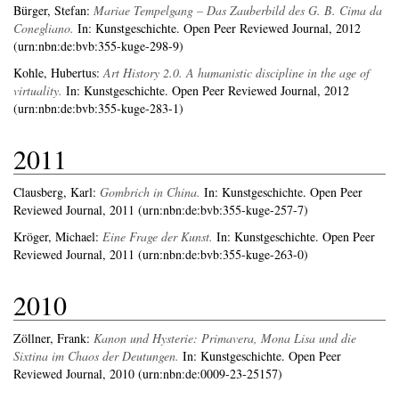
Bürger, Stefan
:
Mariae Tempelgang – Das Zauberbild des G. B. Cima da
Conegliano.
In: Kunstgeschichte. Open Peer Reviewed Journal, 2012
(urn:nbn:de:bvb:355-kuge-298-9)
Kohle, Hubertus
:
Art History 2.0. A humanistic discipline in the age of
virtuality.
In: Kunstgeschichte. Open Peer Reviewed Journal, 2012
(urn:nbn:de:bvb:355-kuge-283-1)
2011
Clausberg, Karl
:
Gombrich in China.
In: Kunstgeschichte. Open Peer
Reviewed Journal, 2011 (urn:nbn:de:bvb:355-kuge-257-7)
Kröger, Michael
:
Eine Frage der Kunst.
In: Kunstgeschichte. Open Peer
Reviewed Journal, 2011 (urn:nbn:de:bvb:355-kuge-263-0)
2010
Zöllner, Frank
:
Kanon und Hysterie: Primavera, Mona Lisa und die
Sixtina im Chaos der Deutungen.
In: Kunstgeschichte. Open Peer
Reviewed Journal, 2010 (urn:nbn:de:0009-23-25157)