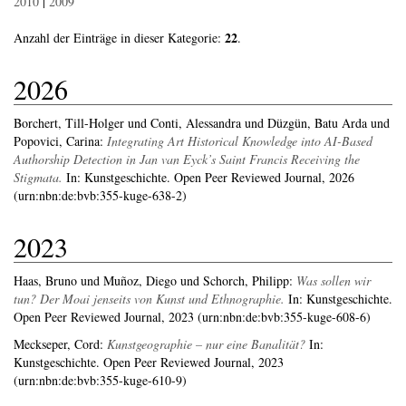
2010
|
2009
22
Anzahl der Einträge in dieser Kategorie:
.
2026
Borchert, Till-Holger
und
Conti, Alessandra
und
Düzgün, Batu Arda
und
Popovici, Carina
:
Integrating Art Historical Knowledge into AI-Based
Authorship Detection in Jan van Eyck’s Saint Francis Receiving the
Stigmata.
In: Kunstgeschichte. Open Peer Reviewed Journal, 2026
(urn:nbn:de:bvb:355-kuge-638-2)
2023
Haas, Bruno
und
Muñoz, Diego
und
Schorch, Philipp
:
Was sollen wir
tun? Der Moai jenseits von Kunst und Ethnographie.
In: Kunstgeschichte.
Open Peer Reviewed Journal, 2023 (urn:nbn:de:bvb:355-kuge-608-6)
Meckseper, Cord
:
Kunstgeographie – nur eine Banalität?
In:
Kunstgeschichte. Open Peer Reviewed Journal, 2023
(urn:nbn:de:bvb:355-kuge-610-9)