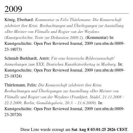
2009
König, Eberhard
:
Kommentar zu Felix Thürlemann: Die Kennerschaft
zelebriert ihre Krise. Beobachtungen und Überlegungen zur Ausstellung
»Der Meister von Flémalle und Rogier van der Weyden«
(Kunstgeschichte. Texte zur Diskussion 2008-2).
(Kommentar) In:
Kunstgeschichte. Open Peer Reviewed Journal, 2009 (urn:nbn:de:0009-
23-18073)
Schmidt-Burkhardt, Astrit
:
Für eine historische Bildwissenschaft!
Anmerkungen zum XXX. Deutschen Kunsthistorikertag in Marburg.
In:
Kunstgeschichte. Open Peer Reviewed Journal, 2009 (urn:nbn:de:0009-
23-18324)
Thürlemann, Felix
:
Die Kennerschaft zelebriert ihre Krise.
Beobachtungen und Überlegungen zur Ausstellung »Der Meister von
Flémalle und Rogier van der Weyden« (Frankfurt, Städel, 21.11.2008 -
22.2.2009, Berlin, Gemäldegalerie, 20.3. - 21.6.2009).
In:
Kunstgeschichte. Open Peer Reviewed Journal, 2009 (urn:nbn:de:0009-
23-20720)
Sat Aug 8 03:01:25 2026 CEST
Diese Liste wurde erzeugt am
.