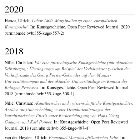
2020
Henze, Ulrich
:
Labor 1400. Marginalien zu einer 'europäischen
Kunstepoche'.
In: Kunstgeschichte. Open Peer Reviewed Journal, 2020
(urn:nbn:de:bvb:355-kuge-557-2)
2018
Nille, Christian
:
Für eine praxeologische Kunstgeschichte (mit aktuellem
Selbstbezug): Überlegungen am Beispiel des Verhältnisses zwischen der
Vorhoffassade des Georg Forster-Gebäudes auf dem Mainzer
Universitätscampus und der aktuellen Universitätslage im Kontext des
Bologna-Prozesses.
In: Kunstgeschichte. Open Peer Reviewed Journal,
2018 (urn:nbn:de:bvb:355-kuge-508-1)
Nille, Christian
:
›Künstlerische‹ und ›wissenschaftliche Kunstgeschichte‹.
Ansätze zur Unterscheidung zweier Grundorientierungen der
kunsthistorischen Praxis unter Berücksichtigung von Hans-Georg
Gadamer und Karl Popper.
In: Kunstgeschichte. Open Peer Reviewed
Journal, 2018 (urn:nbn:de:bvb:355-kuge-497-4)
van der Heyden, Ulrich
:
Emmanuel Macrons afrikanisches Erbe.
In: