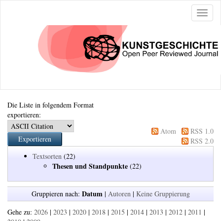
Naviga
ein-/a
Die Liste in folgendem Format
exportieren:
Atom
RSS 1.0
RSS 2.0
Textsorten
(22)
Thesen und Standpunkte
(22)
Datum
Gruppieren nach:
|
Autoren
|
Keine Gruppierung
Gehe zu:
2026
|
2023
|
2020
|
2018
|
2015
|
2014
|
2013
|
2012
|
2011
|