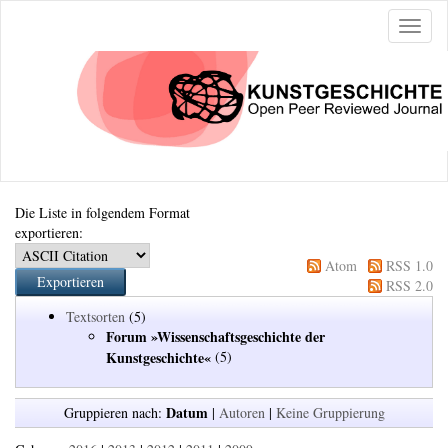
Naviga
ein-/a
Die Liste in folgendem Format
exportieren:
Atom
RSS 1.0
RSS 2.0
Textsorten
(5)
Forum »Wissenschaftsgeschichte der
Kunstgeschichte«
(5)
Datum
Gruppieren nach:
|
Autoren
|
Keine Gruppierung