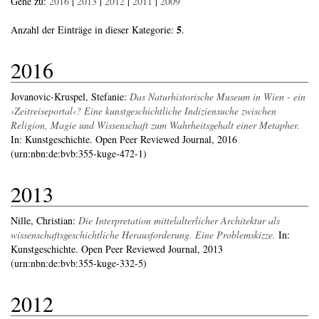
Gehe zu:
2016
|
2013
|
2012
|
2011
|
2009
5
Anzahl der Einträge in dieser Kategorie:
.
2016
Jovanovic-Kruspel, Stefanie
:
Das Naturhistorische Museum in Wien - ein
›Zeitreiseportal‹? Eine kunstgeschichtliche Indiziensuche zwischen
Religion, Magie und Wissenschaft zum Wahrheitsgehalt einer Metapher.
In: Kunstgeschichte. Open Peer Reviewed Journal, 2016
(urn:nbn:de:bvb:355-kuge-472-1)
2013
Nille, Christian
:
Die Interpretation mittelalterlicher Architektur als
wissenschaftsgeschichtliche Herausforderung. Eine Problemskizze.
In:
Kunstgeschichte. Open Peer Reviewed Journal, 2013
(urn:nbn:de:bvb:355-kuge-332-5)
2012