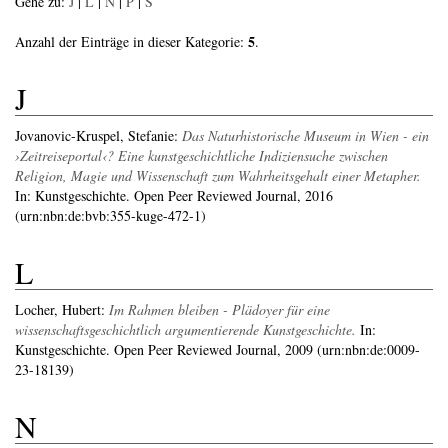
Gehe zu:
J
|
L
|
N
|
P
|
S
5
Anzahl der Einträge in dieser Kategorie:
.
J
Jovanovic-Kruspel, Stefanie
:
Das Naturhistorische Museum in Wien - ein
›Zeitreiseportal‹? Eine kunstgeschichtliche Indiziensuche zwischen
Religion, Magie und Wissenschaft zum Wahrheitsgehalt einer Metapher.
In: Kunstgeschichte. Open Peer Reviewed Journal, 2016
(urn:nbn:de:bvb:355-kuge-472-1)
L
Locher, Hubert
:
Im Rahmen bleiben - Plädoyer für eine
wissenschaftsgeschichtlich argumentierende Kunstgeschichte.
In:
Kunstgeschichte. Open Peer Reviewed Journal, 2009 (urn:nbn:de:0009-
23-18139)
N