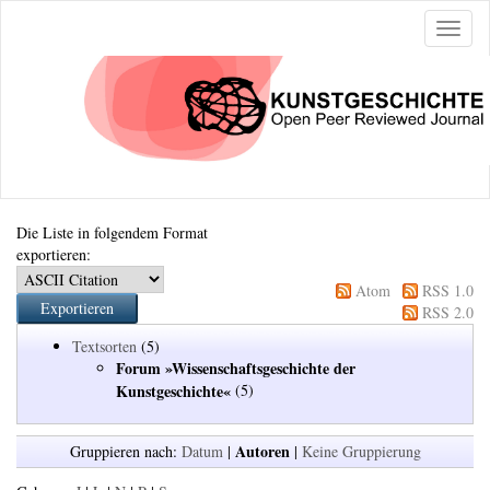
Naviga
ein-/a
Die Liste in folgendem Format
exportieren:
Atom
RSS 1.0
RSS 2.0
Textsorten
(5)
Forum »Wissenschaftsgeschichte der
Kunstgeschichte«
(5)
Autoren
Gruppieren nach:
Datum
|
|
Keine Gruppierung