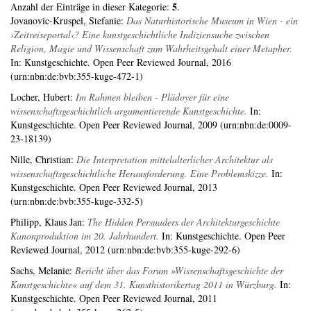
5
Anzahl der Einträge in dieser Kategorie:
.
Jovanovic-Kruspel, Stefanie
:
Das Naturhistorische Museum in Wien - ein
›Zeitreiseportal‹? Eine kunstgeschichtliche Indiziensuche zwischen
Religion, Magie und Wissenschaft zum Wahrheitsgehalt einer Metapher.
In: Kunstgeschichte. Open Peer Reviewed Journal, 2016
(urn:nbn:de:bvb:355-kuge-472-1)
Locher, Hubert
:
Im Rahmen bleiben - Plädoyer für eine
wissenschaftsgeschichtlich argumentierende Kunstgeschichte.
In:
Kunstgeschichte. Open Peer Reviewed Journal, 2009 (urn:nbn:de:0009-
23-18139)
Nille, Christian
:
Die Interpretation mittelalterlicher Architektur als
wissenschaftsgeschichtliche Herausforderung. Eine Problemskizze.
In:
Kunstgeschichte. Open Peer Reviewed Journal, 2013
(urn:nbn:de:bvb:355-kuge-332-5)
Philipp, Klaus Jan
:
The Hidden Persuaders der Architekturgeschichte
Kanonproduktion im 20. Jahrhundert.
In: Kunstgeschichte. Open Peer
Reviewed Journal, 2012 (urn:nbn:de:bvb:355-kuge-292-6)
Sachs, Melanie
:
Bericht über das Forum »Wissenschaftsgeschichte der
Kunstgeschichte« auf dem 31. Kunsthistorikertag 2011 in Würzburg.
In:
Kunstgeschichte. Open Peer Reviewed Journal, 2011