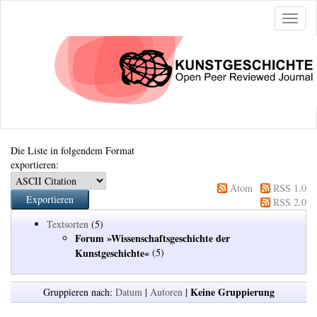
Naviga
ein-/a
Die Liste in folgendem Format
exportieren:
Atom
RSS 1.0
RSS 2.0
Textsorten
(5)
Forum »Wissenschaftsgeschichte der
Kunstgeschichte«
(5)
Keine Gruppierung
Gruppieren nach:
Datum
|
Autoren
|