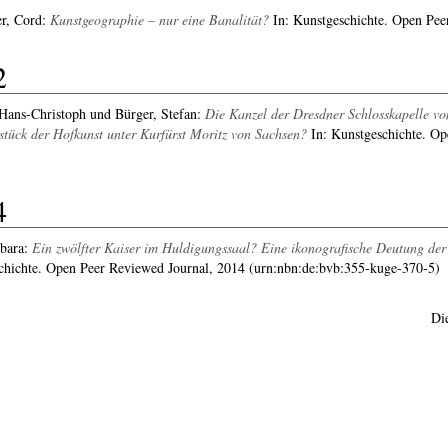
r, Cord
:
Kunstgeographie – nur eine Banalität?
In: Kunstgeschichte. Open Pee
2
 Hans-Christoph
und
Bürger, Stefan
:
Die Kanzel der Dresdner Schlosskapelle vo
stück der Hofkunst unter Kurfürst Moritz von Sachsen?
In: Kunstgeschichte. Op
4
bara
:
Ein zwölfter Kaiser im Huldigungssaal? Eine ikonografische Deutung der
chichte. Open Peer Reviewed Journal, 2014 (urn:nbn:de:bvb:355-kuge-370-5)
Di