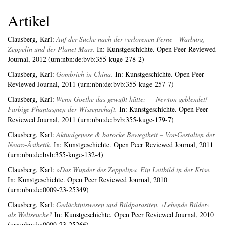
Artikel
Clausberg, Karl
:
Auf der Suche nach der verlorenen Ferne - Warburg,
Zeppelin und der Planet Mars.
In: Kunstgeschichte. Open Peer Reviewed
Journal, 2012 (urn:nbn:de:bvb:355-kuge-278-2)
Clausberg, Karl
:
Gombrich in China.
In: Kunstgeschichte. Open Peer
Reviewed Journal, 2011 (urn:nbn:de:bvb:355-kuge-257-7)
Clausberg, Karl
:
Wenn Goethe das gewußt hätte: — Newton geblendet!
Farbige Phantasmen der Wissenschaft.
In: Kunstgeschichte. Open Peer
Reviewed Journal, 2011 (urn:nbn:de:bvb:355-kuge-179-7)
Clausberg, Karl
:
Aktualgenese & barocke Bewegtheit – Vor-Gestalten der
Neuro-Ästhetik.
In: Kunstgeschichte. Open Peer Reviewed Journal, 2011
(urn:nbn:de:bvb:355-kuge-132-4)
Clausberg, Karl
:
»Das Wunder des Zeppelin«. Ein Leitbild in der Krise.
In: Kunstgeschichte. Open Peer Reviewed Journal, 2010
(urn:nbn:de:0009-23-25349)
Clausberg, Karl
:
Gedächtniswesen und Bildparasiten. ›Lebende Bilder‹
als Weltseuche?
In: Kunstgeschichte. Open Peer Reviewed Journal, 2010
(urn:nbn:de:0009-23-25266)