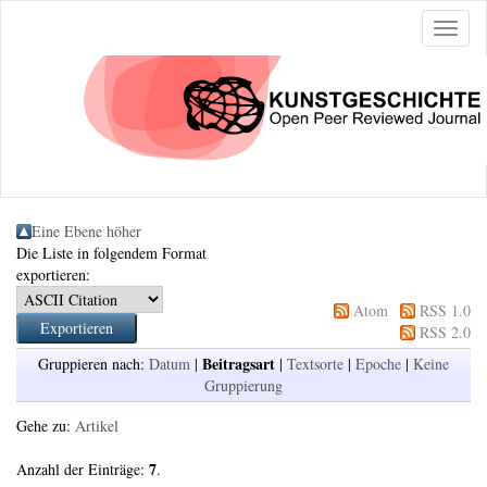
Naviga
ein-/a
Eine Ebene höher
Die Liste in folgendem Format
exportieren:
Atom
RSS 1.0
RSS 2.0
Beitragsart
Gruppieren nach:
Datum
|
|
Textsorte
|
Epoche
|
Keine
Gruppierung
Gehe zu:
Artikel
7
Anzahl der Einträge:
.