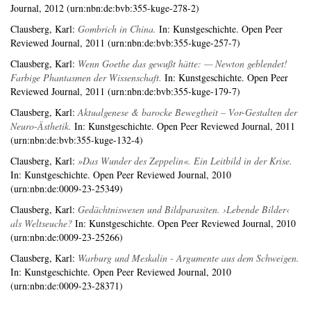
Journal, 2012 (urn:nbn:de:bvb:355-kuge-278-2)
Clausberg, Karl
:
Gombrich in China.
In: Kunstgeschichte. Open Peer
Reviewed Journal, 2011 (urn:nbn:de:bvb:355-kuge-257-7)
Clausberg, Karl
:
Wenn Goethe das gewußt hätte: — Newton geblendet!
Farbige Phantasmen der Wissenschaft.
In: Kunstgeschichte. Open Peer
Reviewed Journal, 2011 (urn:nbn:de:bvb:355-kuge-179-7)
Clausberg, Karl
:
Aktualgenese & barocke Bewegtheit – Vor-Gestalten der
Neuro-Ästhetik.
In: Kunstgeschichte. Open Peer Reviewed Journal, 2011
(urn:nbn:de:bvb:355-kuge-132-4)
Clausberg, Karl
:
»Das Wunder des Zeppelin«. Ein Leitbild in der Krise.
In: Kunstgeschichte. Open Peer Reviewed Journal, 2010
(urn:nbn:de:0009-23-25349)
Clausberg, Karl
:
Gedächtniswesen und Bildparasiten. ›Lebende Bilder‹
als Weltseuche?
In: Kunstgeschichte. Open Peer Reviewed Journal, 2010
(urn:nbn:de:0009-23-25266)
Clausberg, Karl
:
Warburg und Meskalin - Argumente aus dem Schweigen.
In: Kunstgeschichte. Open Peer Reviewed Journal, 2010
(urn:nbn:de:0009-23-28371)