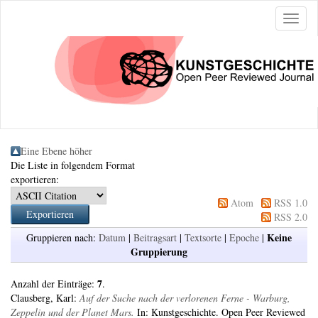
Naviga
ein-/a
Eine Ebene höher
Die Liste in folgendem Format
exportieren:
Atom
RSS 1.0
RSS 2.0
Keine
Gruppieren nach:
Datum
|
Beitragsart
|
Textsorte
|
Epoche
|
Gruppierung
7
Anzahl der Einträge:
.
Clausberg, Karl
:
Auf der Suche nach der verlorenen Ferne - Warburg,
Zeppelin und der Planet Mars.
In: Kunstgeschichte. Open Peer Reviewed