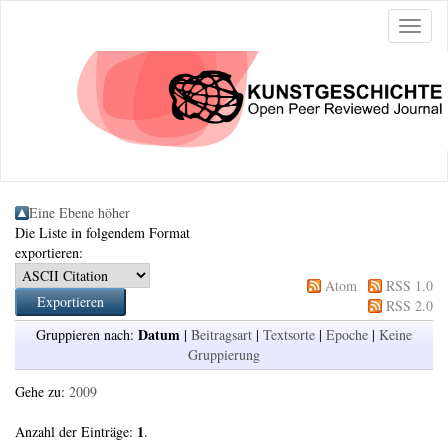
Naviga
ein-/a
Eine Ebene höher
Die Liste in folgendem Format
exportieren:
Atom
RSS 1.0
RSS 2.0
Datum
Gruppieren nach:
|
Beitragsart
|
Textsorte
|
Epoche
|
Keine
Gruppierung
Gehe zu:
2009
1
Anzahl der Einträge:
.