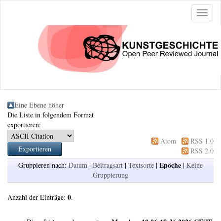
Naviga
ein-/a
Eine Ebene höher
Die Liste in folgendem Format
exportieren:
Atom
RSS 1.0
RSS 2.0
Epoche
Gruppieren nach:
Datum
|
Beitragsart
|
Textsorte
|
|
Keine
Gruppierung
0
Anzahl der Einträge:
.