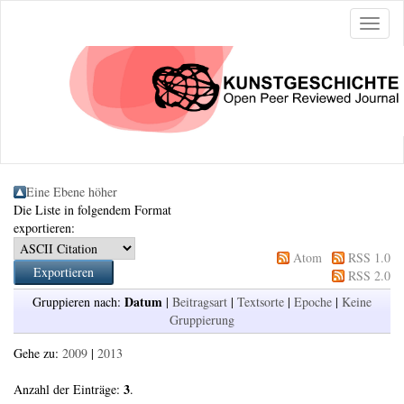
Naviga
ein-/a
Eine Ebene höher
Die Liste in folgendem Format
exportieren:
Atom
RSS 1.0
RSS 2.0
Datum
Gruppieren nach:
|
Beitragsart
|
Textsorte
|
Epoche
|
Keine
Gruppierung
Gehe zu:
2009
|
2013
3
Anzahl der Einträge:
.