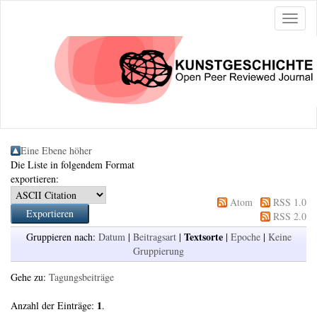
Naviga
ein-/a
Eine Ebene höher
Die Liste in folgendem Format
exportieren:
Atom
RSS 1.0
RSS 2.0
Textsorte
Gruppieren nach:
Datum
|
Beitragsart
|
|
Epoche
|
Keine
Gruppierung
Gehe zu:
Tagungsbeiträge
1
Anzahl der Einträge:
.