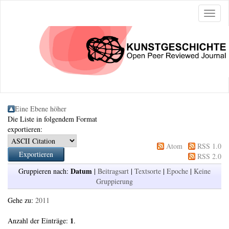
Naviga
ein-/a
Eine Ebene höher
Die Liste in folgendem Format
exportieren:
Atom
RSS 1.0
RSS 2.0
Datum
Gruppieren nach:
|
Beitragsart
|
Textsorte
|
Epoche
|
Keine
Gruppierung
Gehe zu:
2011
1
Anzahl der Einträge:
.