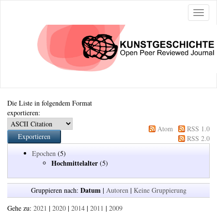
Naviga
ein-/a
Die Liste in folgendem Format
exportieren:
Atom
RSS 1.0
RSS 2.0
Epochen
(5)
Hochmittelalter
(5)
Datum
Gruppieren nach:
|
Autoren
|
Keine Gruppierung
Gehe zu:
2021
|
2020
|
2014
|
2011
|
2009