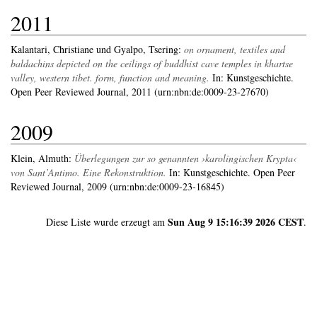
2011
Kalantari, Christiane
und
Gyalpo, Tsering
:
on ornament, textiles and
baldachins depicted on the ceilings of buddhist cave temples in khartse
valley, western tibet. form, function and meaning.
In: Kunstgeschichte.
Open Peer Reviewed Journal, 2011 (urn:nbn:de:0009-23-27670)
2009
Klein, Almuth
:
Überlegungen zur so genannten ›karolingischen Krypta‹
von Sant’Antimo. Eine Rekonstruktion.
In: Kunstgeschichte. Open Peer
Reviewed Journal, 2009 (urn:nbn:de:0009-23-16845)
Sun Aug 9 15:16:39 2026 CEST
Diese Liste wurde erzeugt am
.