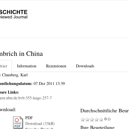
brich in China
tract
Information
Rezensionen
Downloads
:
Clausberg, Karl
fentlichungsdatum:
07 Dez 2011 13:39
bare Links:
urn:nbn:de:bvb:355-kuge-257-7
wnload:
Durchschnittliche Beur
PDF
0 ()
Download (33kB)
Ihre Beurteilung