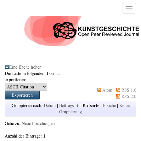
Naviga
ein-/a
Eine Ebene höher
Die Liste in folgendem Format
exportieren:
Atom
RSS 1.0
RSS 2.0
Textsorte
Gruppieren nach:
Datum
|
Beitragsart
|
|
Epoche
|
Keine
Gruppierung
Gehe zu:
Neue Forschungen
1
Anzahl der Einträge:
.