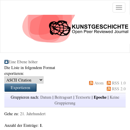
Naviga
ein-/a
Eine Ebene höher
Die Liste in folgendem Format
exportieren:
Atom
RSS 1.0
RSS 2.0
Epoche
Gruppieren nach:
Datum
|
Beitragsart
|
Textsorte
|
|
Keine
Gruppierung
Gehe zu:
21. Jahrhundert
1
Anzahl der Einträge:
.