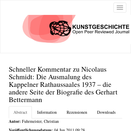
Naviga
ein-/a
Schneller Kommentar zu Nicolaus
Schmidt: Die Ausmalung des
Kappelner Rathaussaales 1937 – die
andere Seite der Biografie des Gerhart
Bettermann
Abstract
Information
Rezensionen
Downloads
Autor:
Fuhrmeister, Christian
Veröffentlichungsdatum:
04 Jun 2011 09:28